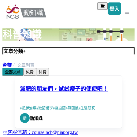
登入
科普知識
文章分類
+
全部
首頁
文章列表
全部文章
免費
付費
生醫研究
減肥的朋友們，試試瘦子的便便吧！
#
肥胖治療
#
微菌體學
#
腸道菌
#
無菌鼠
#
生醫研究
動
動知識
客服信箱：course.ncb@niar.org.tw