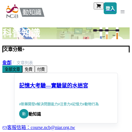
登入
科普知識
文章分類
+
全部
首頁
文章列表
全部文章
免費
付費
生醫研究
記憶大考驗—實驗鼠的水迷宮
#
新藥開發
#
解決問題能力
#
注意力
#
記憶力
#
動物行為
動
動知識
客服信箱：course.ncb@niar.org.tw