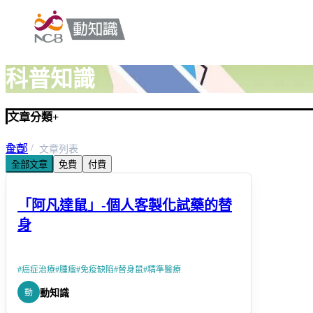
科普知識
文章分類
+
全部
首頁
文章列表
全部文章
免費
付費
生醫研究
「阿凡達鼠」-個人客製化試藥的替
身
#
癌症治療
#
腫瘤
#
免疫缺陷
#
替身鼠
#
精準醫療
動
動知識