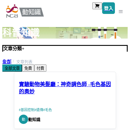
登入
科普知識
文章分類
+
全部
首頁
文章列表
全部文章
免費
付費
生醫研究
實驗動物美髮廳：神奇調色師 -毛色基因
的奧妙
#
基因控制
#
遺傳
#
毛色
動
動知識