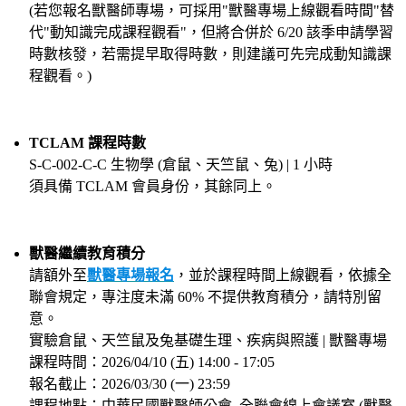
(若您報名獸醫師專場，可採用"獸醫專場上線觀看時間"替
代"動知識完成課程觀看"，但將合併於 6/20 該季申請學習
時數核發，若需提早取得時數，則建議可先完成動知識課
程觀看。)
TCLAM 課程時數
S-C-002-C-C 生物學 (倉鼠、天竺鼠、兔) | 1 小時
須具備 TCLAM 會員身份，其餘同上。
獸醫繼續教育積分
請額外至
獸醫專場報名
，並於課程時間上線觀看，依據全
聯會規定，專注度未滿 60% 不提供教育積分，請特別留
意。
實驗倉鼠、天竺鼠及兔基礎生理、疾病與照護 | 獸醫專場
課程時間：2026/04/10 (五) 14:00 - 17:05
報名截止：2026/03/30 (一) 23:59
課程地點：中華民國獸醫師公會 全聯會線上會議室 (獸醫