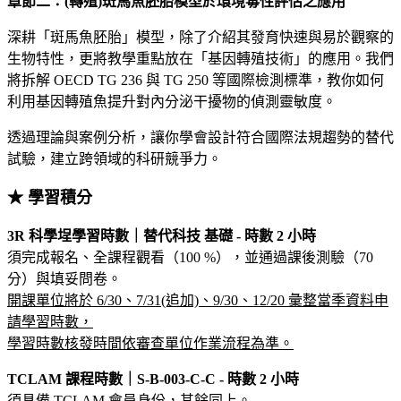
章節二：(轉殖)斑馬魚胚胎模型於環境毒性評估之應用
深耕「斑馬魚胚胎」模型，除了介紹其發育快速與易於觀察的
生物特性，更將教學重點放在「基因轉殖技術」的應用。我們
將拆解 OECD TG 236 與 TG 250 等國際檢測標準，教你如何
利用基因轉殖魚提升對內分泌干擾物的偵測靈敏度。
透過理論與案例分析，讓你學會設計符合國際法規趨勢的替代
試驗，建立跨領域的科研競爭力。
★ 學習積分
3R 科學埕學習時數｜替代科技 基礎 - 時數 2 小時
須完成報名、全課程觀看（100 %），並通過課後測驗（70
分）與填妥問卷。
開課單位將於 6/30、7/31(追加)、9/30、12/20 彙整當季資料申
請學習時數，
學習時數核發時間依審查單位作業流程為準。
TCLAM 課程時數｜S-B-003-C-C - 時數 2 小時
須具備 TCLAM 會員身份，其餘同上。